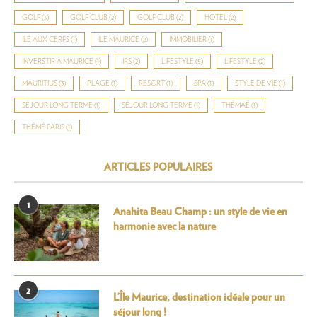
GOLF
(3)
GOLF CLUB
(2)
GOLF CLUB
(2)
HOTEL
(2)
ILE AUX CERFS
(1)
ILE MAURICE
(2)
IMMOBILIER
(1)
INVERSTIR À MAURICE
(1)
IRS
(2)
LIFESTYLE
(5)
LIFESTYLE
(2)
MAURITIUS
(3)
PLAGE
(1)
RESORT
(1)
SPA
(1)
STYLE DE VIE
(1)
SÉJOUR LONG TERME
(1)
SÉJOUR LONG TERME
(1)
THÉMAÉ
(1)
THÉMÉ PARIS
(1)
ARTICLES POPULAIRES
1
Anahita Beau Champ : un style de vie en
harmonie avec la nature
2
L’Île Maurice, destination idéale pour un
séjour long !