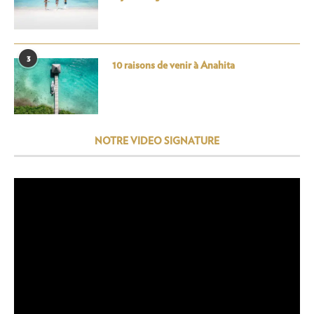
3
10 raisons de venir à Anahita
NOTRE VIDEO SIGNATURE
Lecteur
vidéo