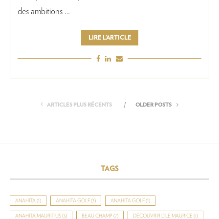
des ambitions …
LIRE L’ARTICLE
ARTICLES PLUS RÉCENTS
OLDER POSTS
TAGS
ANAHITA
(1)
ANAHITA GOLF
(3)
ANAHITA GOLF
(1)
ANAHITA MAURITIUS
(3)
BEAU CHAMP
(7)
DÉCOUVRIR L’ILE MAURICE
(1)