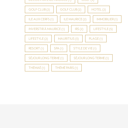
GOLF CLUB
(2)
GOLF CLUB
(2)
HOTEL
(2)
ILE AUX CERFS
(1)
ILE MAURICE
(2)
IMMOBILIER
(1)
INVERSTIR À MAURICE
(1)
IRS
(2)
LIFESTYLE
(5)
LIFESTYLE
(2)
MAURITIUS
(3)
PLAGE
(1)
RESORT
(1)
SPA
(1)
STYLE DE VIE
(1)
SÉJOUR LONG TERME
(1)
SÉJOUR LONG TERME
(1)
THÉMAÉ
(1)
THÉMÉ PARIS
(1)