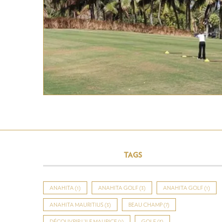
TAGS
ANAHITA
(1)
ANAHITA GOLF
(3)
ANAHITA GOLF
(1)
ANAHITA MAURITIUS
(3)
BEAU CHAMP
(7)
DÉCOUVRIR L’ILE MAURICE
(1)
GOLF
(3)