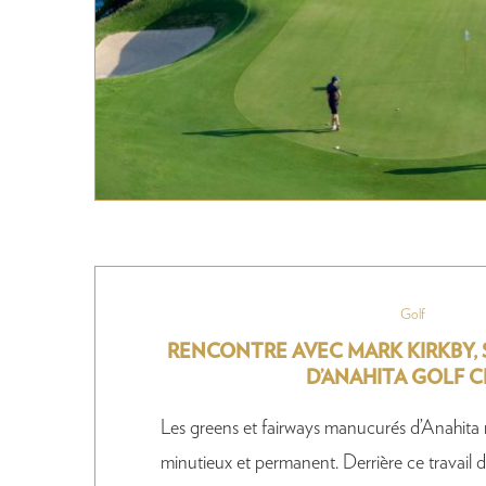
Golf
RENCONTRE AVEC MARK KIRKBY,
D’ANAHITA GOLF C
Les greens et fairways manucurés d’Anahita 
minutieux et permanent. Derrière ce travail 