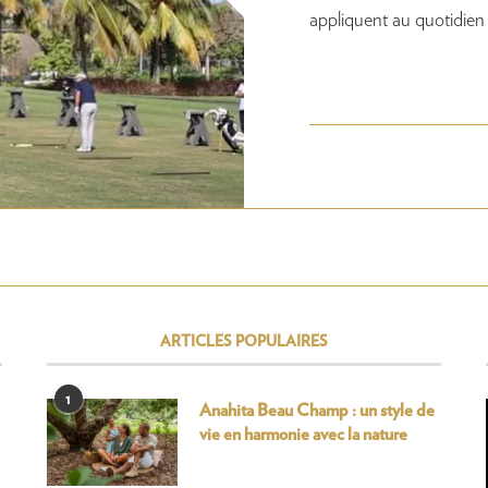
appliquent au quotidien
ARTICLES POPULAIRES
1
Anahita Beau Champ : un style de
vie en harmonie avec la nature