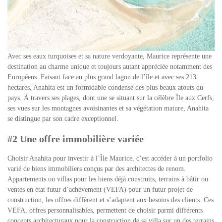
Avec ses eaux turquoises et sa nature verdoyante, Maurice représente une
destination au charme unique et toujours autant appréciée notamment des
Européens. Faisant face au plus grand lagon de l’île et avec ses 213
hectares, Anahita est un formidable condensé des plus beaux atouts du
pays. À travers ses plages, dont une se situant sur la célèbre Île aux Cerfs,
ses vues sur les montagnes avoisinantes et sa végétation mature, Anahita
se distingue par son cadre exceptionnel.
#2 Une offre immobilière variée
Choisir Anahita pour investir à l’Île Maurice, c’est accéder à un portfolio
varié de biens immobiliers conçus par des architectes de renom.
Appartements ou villas pour les biens déjà construits, terrains à bâtir ou
ventes en état futur d’achèvement (VEFA) pour un futur projet de
construction, les offres diffèrent et s’adaptent aux besoins des clients. Ces
VEFA, offres personnalisables, permettent de choisir parmi différents
concepts architecturaux pour la construction de sa villa sur un des terrains