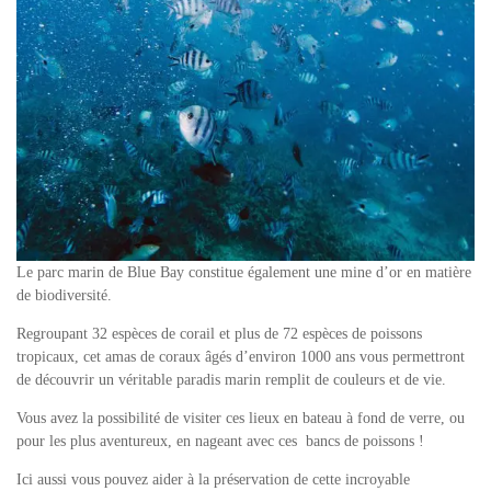
Le
parc
marin
de
Blue
Bay
constitue
é
galement
une
mine
d
’
or
en
matière
de
biodiversit
é
.
Regroupant
32
esp
è
ces
de
corail
et
plus
de
72
esp
è
ces
de
poissons
tropicaux
,
cet
amas
de
coraux
â
g
é
s
d
’
environ
1000
ans
vous
permettront
de
d
é
couvrir
un
v
é
ritable
paradis
marin
remplit
de
couleurs
et
de
vie
.
Vous avez la possibilité de
visiter ces lieux
en bateau à fond de verre
, ou
pour les plus aventureux, en nageant avec ces bancs de poissons !
Ici aussi vous pouvez
aider à la préservation
de cette incroyable