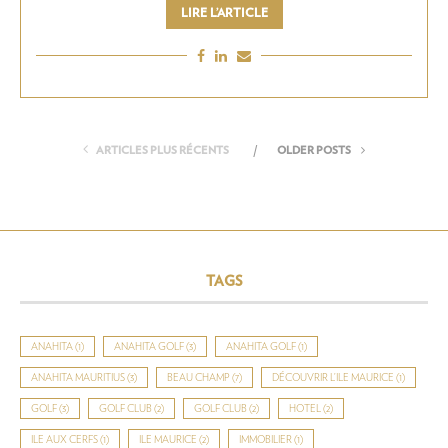
LIRE L’ARTICLE
ARTICLES PLUS RÉCENTS
OLDER POSTS
TAGS
ANAHITA
(1)
ANAHITA GOLF
(3)
ANAHITA GOLF
(1)
ANAHITA MAURITIUS
(3)
BEAU CHAMP
(7)
DÉCOUVRIR L’ILE MAURICE
(1)
GOLF
(3)
GOLF CLUB
(2)
GOLF CLUB
(2)
HOTEL
(2)
ILE AUX CERFS
(1)
ILE MAURICE
(2)
IMMOBILIER
(1)