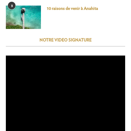
3
10 raisons de venir à Anahita
NOTRE VIDEO SIGNATURE
Lecteur
vidéo