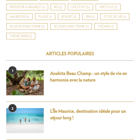
INVERSTIR À MAURICE
(1)
IRS
(2)
LIFESTYLE
(5)
LIFESTYLE
(2)
MAURITIUS
(3)
PLAGE
(1)
RESORT
(1)
SPA
(1)
STYLE DE VIE
(1)
SÉJOUR LONG TERME
(1)
SÉJOUR LONG TERME
(1)
THÉMAÉ
(1)
THÉMÉ PARIS
(1)
ARTICLES POPULAIRES
1
Anahita Beau Champ : un style de vie en
harmonie avec la nature
2
L’Île Maurice, destination idéale pour un
séjour long !