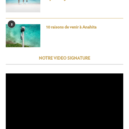
3
10 raisons de venir à Anahita
NOTRE VIDEO SIGNATURE
Lecteur
vidéo