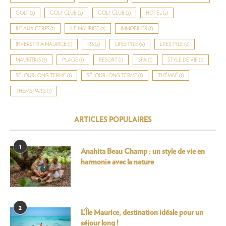
GOLF
(3)
GOLF CLUB
(2)
GOLF CLUB
(2)
HOTEL
(2)
ILE AUX CERFS
(1)
ILE MAURICE
(2)
IMMOBILIER
(1)
INVERSTIR À MAURICE
(1)
IRS
(2)
LIFESTYLE
(5)
LIFESTYLE
(2)
MAURITIUS
(3)
PLAGE
(1)
RESORT
(1)
SPA
(1)
STYLE DE VIE
(1)
SÉJOUR LONG TERME
(1)
SÉJOUR LONG TERME
(1)
THÉMAÉ
(1)
THÉMÉ PARIS
(1)
ARTICLES POPULAIRES
1
Anahita Beau Champ : un style de vie en
harmonie avec la nature
2
L’Île Maurice, destination idéale pour un
séjour long !