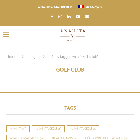
ANAHITA MAURITIUS
FRANÇAIS
Home
Tags
Posts tagged with "Golf Club"
GOLF CLUB
TAGS
ANAHITA
(1)
ANAHITA GOLF
(3)
ANAHITA GOLF
(1)
ANAHITA MAURITIUS
(3)
BEAU CHAMP
(7)
DÉCOUVRIR L’ILE MAURICE
(1)