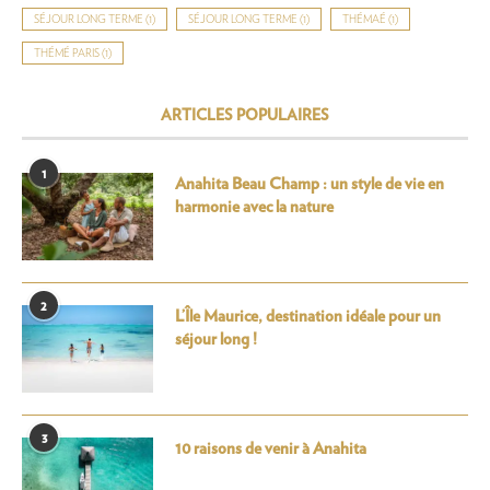
SÉJOUR LONG TERME
(1)
SÉJOUR LONG TERME
(1)
THÉMAÉ
(1)
THÉMÉ PARIS
(1)
ARTICLES POPULAIRES
1
Anahita Beau Champ : un style de vie en
harmonie avec la nature
2
L’Île Maurice, destination idéale pour un
séjour long !
3
10 raisons de venir à Anahita