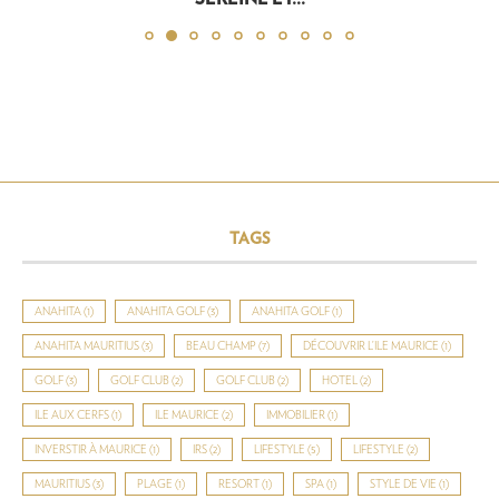
TAGS
ANAHITA
(1)
ANAHITA GOLF
(3)
ANAHITA GOLF
(1)
ANAHITA MAURITIUS
(3)
BEAU CHAMP
(7)
DÉCOUVRIR L’ILE MAURICE
(1)
GOLF
(3)
GOLF CLUB
(2)
GOLF CLUB
(2)
HOTEL
(2)
ILE AUX CERFS
(1)
ILE MAURICE
(2)
IMMOBILIER
(1)
INVERSTIR À MAURICE
(1)
IRS
(2)
LIFESTYLE
(5)
LIFESTYLE
(2)
MAURITIUS
(3)
PLAGE
(1)
RESORT
(1)
SPA
(1)
STYLE DE VIE
(1)