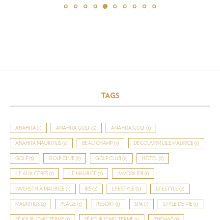
TAGS
ANAHITA
(1)
ANAHITA GOLF
(3)
ANAHITA GOLF
(1)
ANAHITA MAURITIUS
(3)
BEAU CHAMP
(7)
DÉCOUVRIR L’ILE MAURICE
(1)
GOLF
(3)
GOLF CLUB
(2)
GOLF CLUB
(2)
HOTEL
(2)
ILE AUX CERFS
(1)
ILE MAURICE
(2)
IMMOBILIER
(1)
INVERSTIR À MAURICE
(1)
IRS
(2)
LIFESTYLE
(5)
LIFESTYLE
(2)
MAURITIUS
(3)
PLAGE
(1)
RESORT
(1)
SPA
(1)
STYLE DE VIE
(1)
SÉJOUR LONG TERME
(1)
SÉJOUR LONG TERME
(1)
THÉMAÉ
(1)