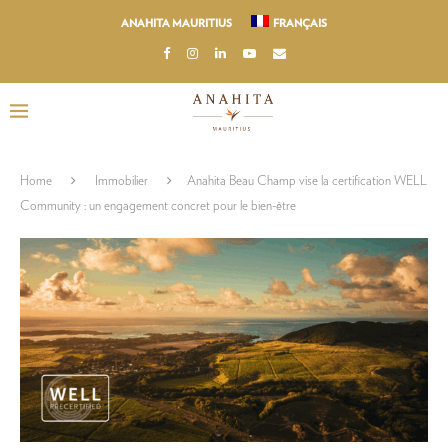
ANAHITA MAURITIUS
FRANÇAIS
Home
Immobilier
Anahita Beau Champ vise la certification WELL
Community : un engagement concret pour le bien-être