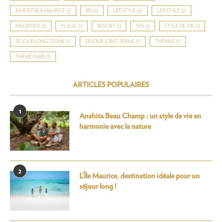
INVERSTIR À MAURICE
(1)
IRS
(2)
LIFESTYLE
(5)
LIFESTYLE
(2)
MAURITIUS
(3)
PLAGE
(1)
RESORT
(1)
SPA
(1)
STYLE DE VIE
(1)
SÉJOUR LONG TERME
(1)
SÉJOUR LONG TERME
(1)
THÉMAÉ
(1)
THÉMÉ PARIS
(1)
ARTICLES POPULAIRES
1
Anahita Beau Champ : un style de vie en
harmonie avec la nature
2
L’Île Maurice, destination idéale pour un
séjour long !