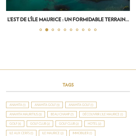
L’EST DE L’ÎLE MAURICE : UN FORMIDABLE TERRAIN...
TAGS
ANAHITA
(1)
ANAHITA GOLF
(3)
ANAHITA GOLF
(1)
ANAHITA MAURITIUS
(3)
BEAU CHAMP
(7)
DÉCOUVRIR L’ILE MAURICE
(1)
GOLF
(3)
GOLF CLUB
(2)
GOLF CLUB
(2)
HOTEL
(2)
ILE AUX CERFS
(1)
ILE MAURICE
(2)
IMMOBILIER
(1)