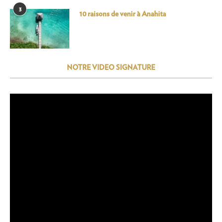
3
10 raisons de venir à Anahita
NOTRE VIDEO SIGNATURE
Lecteur
vidéo